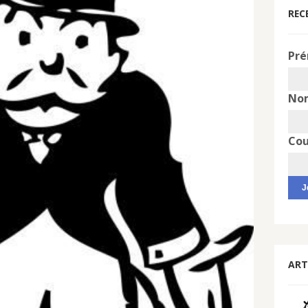
REC
Pré
No
Cou
ART