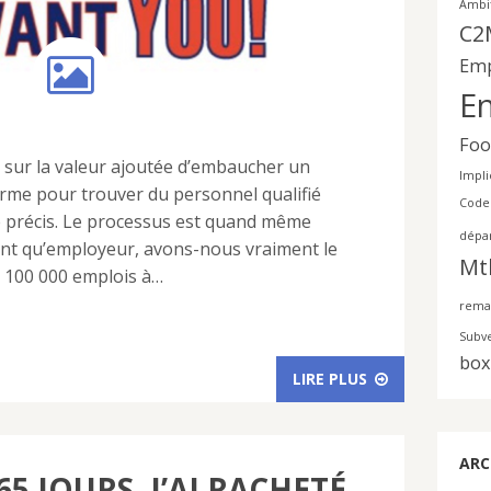
Ambi
C2
Emp
En
Foo
 sur la valeur ajoutée d’embaucher un
Impli
irme pour trouver du personnel qualifié
Code
 précis. Le processus est quand même
dépa
ant qu’employeur, avons-nous vraiment le
Mt
t 100 000 emplois à…
rema
Subv
box
LIRE PLUS
ARC
365 JOURS, J’AI RACHETÉ