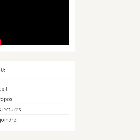
U:
ueil
ropos
 lectures
joindre