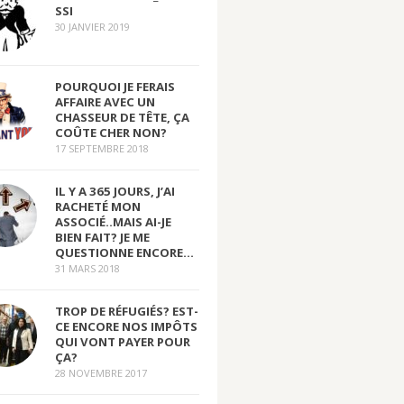
SSI
30 JANVIER 2019
POURQUOI JE FERAIS
AFFAIRE AVEC UN
CHASSEUR DE TÊTE, ÇA
COÛTE CHER NON?
17 SEPTEMBRE 2018
IL Y A 365 JOURS, J’AI
RACHETÉ MON
ASSOCIÉ..MAIS AI-JE
BIEN FAIT? JE ME
QUESTIONNE ENCORE…
31 MARS 2018
TROP DE RÉFUGIÉS? EST-
CE ENCORE NOS IMPÔTS
QUI VONT PAYER POUR
ÇA?
28 NOVEMBRE 2017