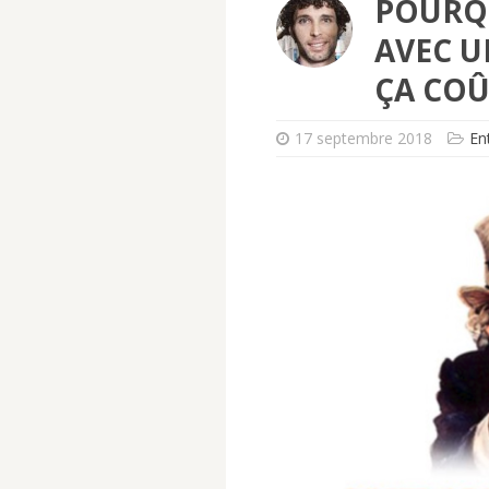
POURQU
AVEC U
ÇA COÛ
17 septembre 2018
En