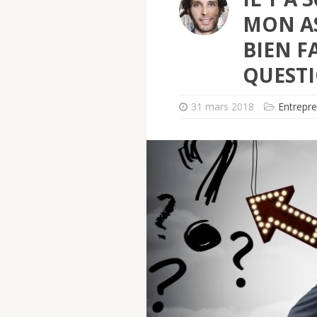
MON AS
BIEN FA
QUEST
31 mars 2018
Entrepre