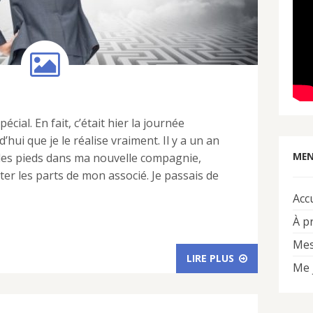
écial. En fait, c’était hier la journée
’hui que je le réalise vraiment. Il y a un an
MEN
s les pieds dans ma nouvelle compagnie,
eter les parts de mon associé. Je passais de
Acc
À p
Mes
LIRE PLUS
Me 