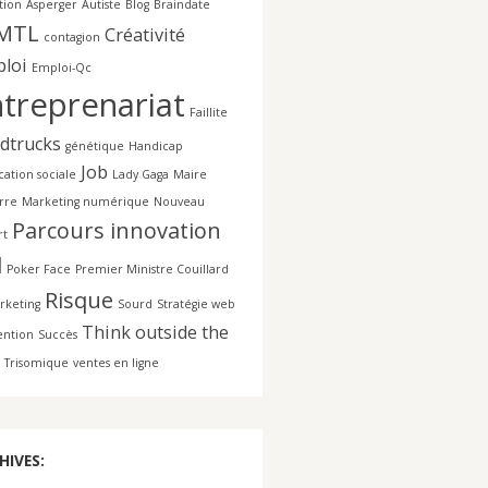
tion
Asperger
Autiste
Blog
Braindate
MTL
Créativité
contagion
loi
Emploi-Qc
treprenariat
Faillite
dtrucks
génétique
Handicap
Job
cation sociale
Lady Gaga
Maire
rre
Marketing numérique
Nouveau
Parcours innovation
rt
l
Poker Face
Premier Ministre Couillard
Risque
rketing
Sourd
Stratégie web
Think outside the
ention
Succès
Trisomique
ventes en ligne
HIVES: