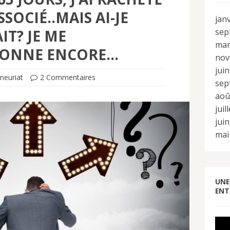
SOCIÉ..MAIS AI-JE
jan
IT? JE ME
sep
mar
IONNE ENCORE…
nov
jui
neuriat
2 Commentaires
sep
aoû
juil
jui
mai
UNE
ENT