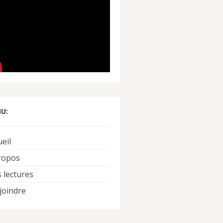
U:
ueil
ropos
 lectures
joindre