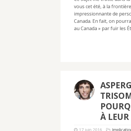
vous cet été, à la frontiè
impressionnante de person
Canada. En fait, on pourra
au Canada » par fuir les É
ASPERG
TRISOM
POURQU
À LEUR
17 juin 2016
Implicatio