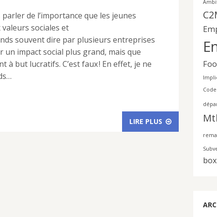
Ambi
C2
 parler de l’importance que les jeunes
valeurs sociales et
Emp
nds souvent dire par plusieurs entreprises
En
ir un impact social plus grand, mais que
ont à but lucratifs. C’est faux ! En effet, je ne
Foo
nds…
Impli
Code
dépa
Mt
LIRE PLUS
rema
Subv
box
ARC