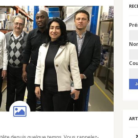
REC
Pré
No
Cou
ART
a tête depuis quelque temps. Vous rappelez-