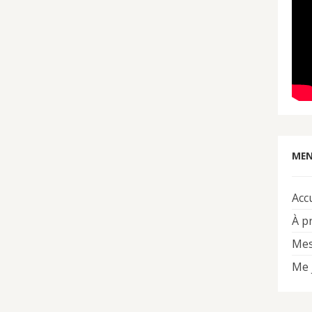
MEN
Acc
À p
Mes
Me 