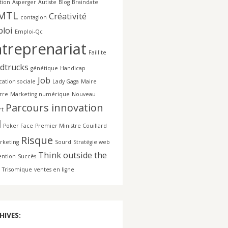
tion
Asperger
Autiste
Blog
Braindate
MTL
Créativité
contagion
loi
Emploi-Qc
treprenariat
Faillite
dtrucks
génétique
Handicap
Job
cation sociale
Lady Gaga
Maire
rre
Marketing numérique
Nouveau
Parcours innovation
rt
l
Poker Face
Premier Ministre Couillard
Risque
rketing
Sourd
Stratégie web
Think outside the
ention
Succès
Trisomique
ventes en ligne
HIVES: