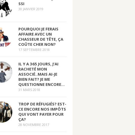
SSI
30 JANVIER 2019
POURQUOI JE FERAIS
AFFAIRE AVEC UN
CHASSEUR DE TÊTE, ÇA
COÛTE CHER NON?
17 SEPTEMBRE 2018
IL Y A 365 JOURS, J’AI
RACHETÉ MON
ASSOCIÉ..MAIS AI-JE
BIEN FAIT? JE ME
QUESTIONNE ENCORE…
31 MARS 2018
TROP DE RÉFUGIÉS? EST-
CE ENCORE NOS IMPÔTS
QUI VONT PAYER POUR
ÇA?
28 NOVEMBRE 2017