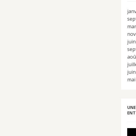
jan
sep
mar
nov
jui
sep
aoû
juil
jui
mai
UNE
ENT